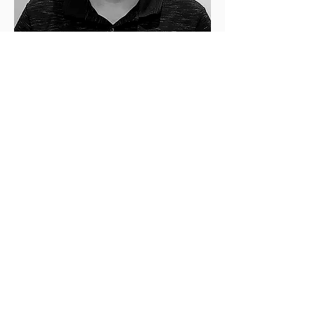
Gerente Financeiro
gilvan@mpcfilmes.com.br
rafaela santos