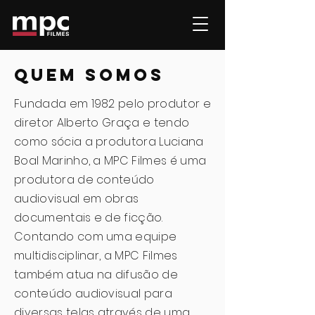
quem somos
Fundada em 1982 pelo produtor e
diretor Alberto Graça e tendo
como sócia a produtora Luciana
Boal Marinho, a MPC Filmes é uma
produtora de conteúdo
audiovisual em obras
documentais e de ficção.
Contando com uma equipe
multidisciplinar, a MPC Filmes
também atua na difusão de
conteúdo audiovisual para
diversas telas através de uma