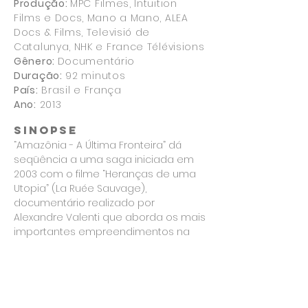
Produção:
MPC Filmes, Intuition
Films e Docs, Mano a Mano, ALEA
Docs & Films, Televisió de
Catalunya, NHK e France Télévisions
Gênero:
Documentário
Duração:
92 minutos
País:
Brasil e França
Ano:
2013
sinopse
“Amazônia - A Última Fronteira” dá
seqüência a uma saga iniciada em
2003 com o filme “Heranças de uma
Utopia” (La Ruée Sauvage),
documentário realizado por
Alexandre Valenti que aborda os mais
importantes empreendimentos na
Amazônia do século XX. Nesse novo
documentário, aspectos políticos,
socioeconômicos e humanos nos
conduzirão por milhares de
quilômetros ao coração da revolução